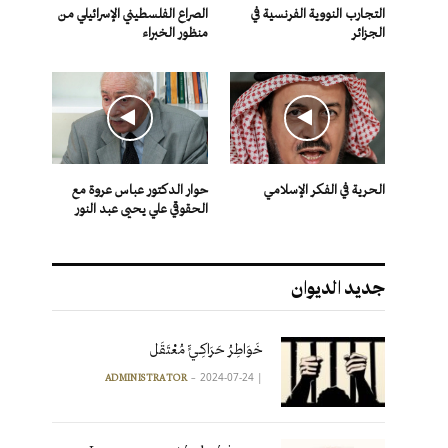
التجارب النووية الفرنسية في
الصراع الفلسطيني الإسرائيلي من
الجزائر
منظور الخبراء
الحرية في الفكر الإسلامي
حوار الدكتور عباس عروة مع
الحقوقي علي يحيى عبد النور
جديد الديوان
خَوَاطِرُ حَرَاكِـيٍّ مُعْتَقَل
2024-07-24
|
ADMINISTRATOR