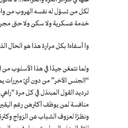
لكل من تسوّل له نفسه الهروب من واق
خدمة عسكرية ولا سكن ولا حتى مجرد ا
وا أسفاه! بكل مرارة هذا هو الحال ال
ولما نتمعّن جيدًا في هذا الأسلوب من
“الجنس الآخر” من دون أيّ مبررات يم
ترديد القول المبتذل في كل مرة “را
منافسة لمن يوظف أكثرهن رغم اليقين
ونظرًا لعزوف الشباب عن الزواج وكثر