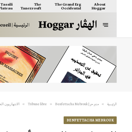
Tassili
The
The Grand Erg
About
 Plateau
Tanezrouft
Occidental
Hoggar
الرئيسية | Accueil
الانتهازيون ا
»
»
»
الرئيسية
منبر حر | Tribune libre
Benfettacha Mebrouk
BENFETTACHA MEBROUK