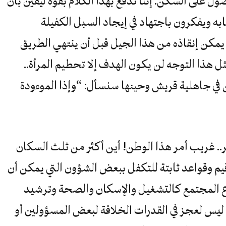
 على السكن. إننا ندفع بهذا الكلام بقوة ليقين بأن
ه ويفكرون باجتهاد في إيجاد السبل الكفيلة
 يمكن إنقاذه من هذا الجيل قبل أن ينتهي الطريق
ثل هذا التوجه لن يكون الهدف إلا تحطيم المرأة..
ن في جاهلية قريش وحينها سنسأل: “وإذا الموءودة
ر.. غريب أمر هذا الوطن! أين أكثر من ثلث السكان
يم وقواعد ثابتة للتكفل ببعض الشؤون التي يمكن أن
ضاع المجتمع كالتشغيل والإسكان والصحة وترشيد
ر، ليس لعجز في القدرات الخلاقة لبعض المسؤولين أو