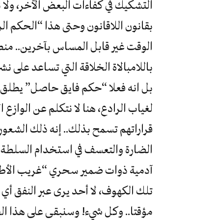
التشكيك في كفاءات البعض الآخر، ولا
بقانون اللاقانون وحتى هذا “الحكم ا
الوقت غير قابل المساس بآخرين.. منط
باللامبالاة الخلاقة التي تساعد على ن
بل انه فعلا “حكم فايق حاصل” يطلق 
لغياب الرادع، هنا لا نتكلم عن الوازع ا
قراراتهم تسمح بذلك.. إنه ذلك الشعو
الضارة والتعسف في استخدام السلطة و
آدمية ذوات ضمير سحري “غريب الأطوا
تلك الكهوف، لا أحد يرى عبر النفق أ
مؤقتا.. وكل شيء! وسنبقى على هذا الحا