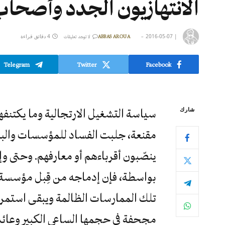
الانتهازيون الجدد وأصحا
|
2016-05-07
4 دقائق قراءة
ABBAS AROUA
لا توجد تعليقات
Telegram
Twitter
Facebook
شارك
سياسة التشغيل الارتجالية وما يكتنف
مقنعة، جلبت الفساد للمؤسسات والبل
ينصّبون أقرباءهم أو معارفهم. وحتى
بواسطة، فإن إدماجه من قِبل مؤسسة في
تلك الممارسات الظالمة ويبقى استمر
مجحفة في حجمها الساعي الكبير وعائده