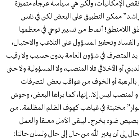
 نقص الإمكانيات، ولكن هي سياسة عرجاء متميزة
لراشد” ممكن التطبيق على البعض لكن في نفس
ق اللامنطق! أنماط من تسيير توحي في معظمها
شر الفساد وتحفيز المسؤول على التلاعب والاحتيال،
يد المتصرف في شؤون العامة بدون حسيب ولا رقيب
لديني أو الأخلاقي فلا المنصب، ولا المسؤولية ولا حتى
ر بالرهبة أو الخوف من عواقب بعض التصرفات
المنصب ليس إلا.. إنها، كما يراها البعض، وحوش
ر” مختبئة في غياهب كهوف الظلم المظلمة.. من
ي بصيص ضوء يخرج.. ليبقى الأمل معلقا والعمل
ل إلى أن يغير الله من حال إلى حال ولسان حالنا: