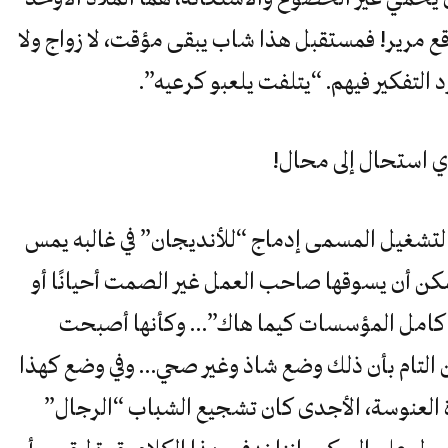
ع مرير! فمستقبل هذا شاب يبقى مؤقت، لا زواج ولا
لتفكير فيهم. “يتلفت يلعبو كرعيه”.
ذي استحال إلى محال!
 التشغيل المسمى إدماج “للأنديجان” في غالبه يمس
كن أن يسوقها صاحب العمل غير الصمت أحيانًا أو
هي كامل المؤسسات كيما هاك”… وكأنها أصبحت
 التام بأن ذلك وضع شاذ وغير صحي… وفي وضع كهذا
ة العنوسة، الأجدى كان تشجيع الشباب “الرجال”