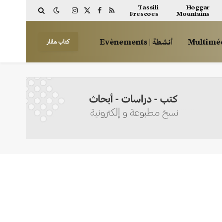
Tassili
Hoggar
Frescoes
Mountains
Instagram
Facebook
X
RSS
(Twitter)
أنشطة | Evènements
كتاب هڤار