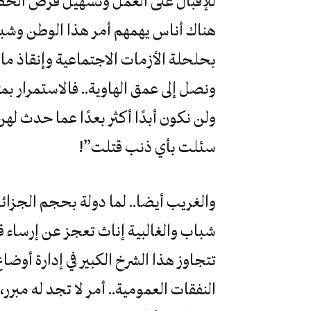
للإقبال على العمل وتسهيل فرص الحصول
هناك أناس يهمهم أمر هذا الوطن وشباب
بحلحلة الأزمات الاجتماعية وإنقاذ ما
ونصل إلى عمق الهاوية.. فالاستمرار بم
ولن نكون أبدًا أكثر بعدًا عما حدث له
سئلت بأي ذنب قتلت”!
والغريب أيضا.. لما دولة بحجم الجزائ
شباب والغالبية إناث تعجز عن إرساء ق
تتجاوز هذا الشرخ الكبير في إدارة أو
النفقات العمومية.. أمر لا تجد له مبر