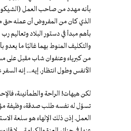
بأنه مهدد من صاحب العمل (الشيكور
الذي كان من المفروض أن عمله حق 
بأهم مبدأ في دستور البلاد وتعاليم رب ا
والتكليف المنوط بهما غالبًا ما يعدو
من كبرياء وعنفوان شاب مقبل على مست
الأنفس وطول انتظار. إيه… إنه السفر 
لكن هيهات! الراحة والطمأنينة، فالإ
تسوّل له نفسه طلب صدقة، وظيفة مؤقتة
العمل. إذن ذلك الإلهاء هو سلعة الاست
عنها في جزائر العزة والكرامة… لا قان