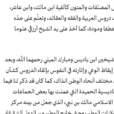
المصنّفات والمتون كألفية ابن مالك، وابن عاشر،
دروس العربية والفقه والعقائد، وتعلّم على جدّه
عطفا ومودة، كما أخذ على يد الشيخ أرزقي علوما
لشيخين ابن باديس ومبارك الميلي رحمهما الله، وبعد
إيقاظ الوعي وإثارته في النفوس بإلقاء الدروس كشأن
ي مختلف أنحاء الوطن آنذاك، كما كان قد ذكر لنا فيما
باديسية الحميدة التي عملت بها بعض الجماعات
ر الاسلامي مالك بن نبي، الذي جعل من بيته مركز
ولايات الوطن، وحتى خارج الوطن من الدول الشقيقة