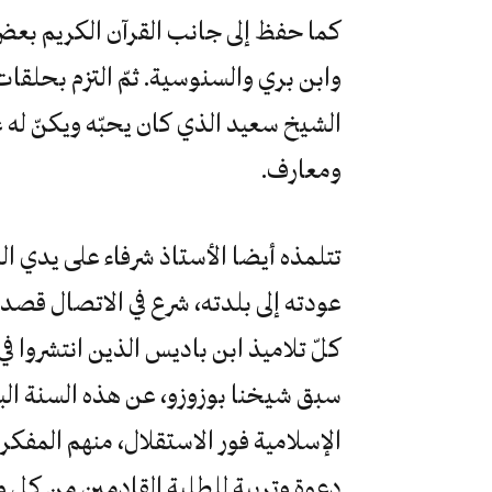
كما حفظ إلى جانب القرآن الكريم بعض 
وابن بري والسنوسية. ثمّ التزم بحلقات 
الشيخ سعيد الذي كان يحبّه ويكنّ له 
ومعارف.
تتلمذه أيضا الأستاذ شرفاء على يدي ا
عودته إلى بلدته، شرع في الاتصال قصد 
كلّ تلاميذ ابن باديس الذين انتشروا ف
سبق شيخنا بوزوزو، عن هذه السنة ال
الإسلامية فور الاستقلال، منهم المفك
دعوة وتربية للطلبة القادمين من كل 