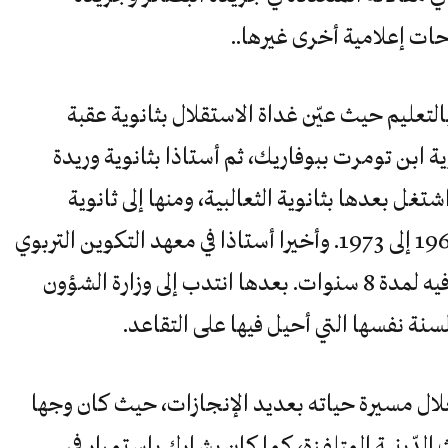
حات إعلامية أخرى غيرها..
لتعليم حيث عيّن غداة الاستقلال بثانوية عقبة
م انتقل سنة 1963 إلى ثانوية ابن تومرت ببوفاريك، ثم أستاذا بثانوية وريدة
بالحراش من 1964 إلى 1966، واشتغل بعدها بثانوية الثعالبية، ومنها إلى ثانوية
عائشة أم المؤمنين التي لبث بها من 1966 إلى 1973. وأخيرا أستاذا في معهد التكوين التربوي
مصطفى خالف ببن عكنون الذي بقي فيه لمدة 8 سنوات. بعدها انتدب إلى وزارة الشؤون
ال مسيرة حياته بعديد الإنجازات، حيث كان وجها
الدّينية المتلفزة، كما كان يشارك باستمرار في