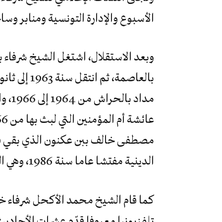
الأسبوع والإدارة التونسية ومنابر وسا
وبعد الاستقلال، اشتغل الشيخ شرفاء با
بالعاصمة، ث
مداد 
الدينية مفتشا عاما سنة 1986، وهي السنة نفسها التي أحيل فيها على التقاعد.
كما قام الشيخ محمد الأكحل شرفاء خل
تلفزيونيا معروفا قدّم عشرات الأحاديث 