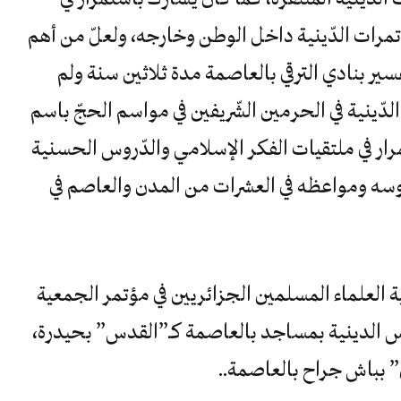
رات الدّينية داخل الوطن وخارجه، ولعلّ من أهم
سير بنادي الترقي بالعاصمة مدة ثلاثين سنة ولم
الدّينية في الحرمين الشّريفين في مواسم الحجّ باسم
رار في ملتقيات الفكر الإسلامي والدّروس الحسنية
وسه ومواعظه في العشرات من المدن والعاصم في
 العلماء المسلمين الجزائريين في مؤتمر الجمعية
الدروس الدينية بمساجد بالعاصمة كـ”القدس” بحيدرة،
” بباش جراح بالعاصمة..