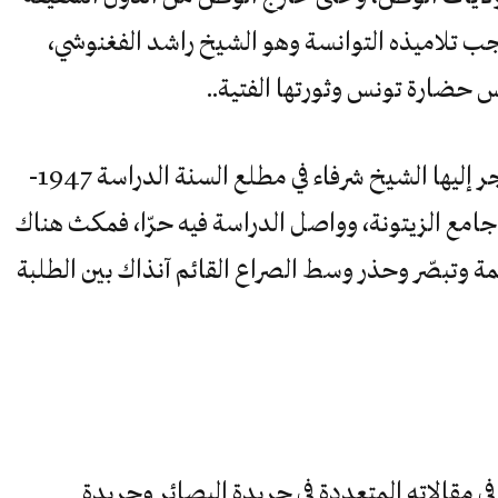
 تلاميذه التوانسة وهو الشيخ راشد الفغنوشي،
س حضارة تونس وثورتها الفتية..
هذا البلد المضياف تونس الزيتونة هاجر إليها الشيخ شرفاء في مطلع السنة الدراسة 1947-
إلى جامع الزيتونة، وواصل الدراسة فيه حرّا، فمكث هناك
 وتبصّر وحذر وسط الصراع القائم آنذاك بين الطلبة
ي مقالاته المتعددة في جريدة البصائر وجريدة