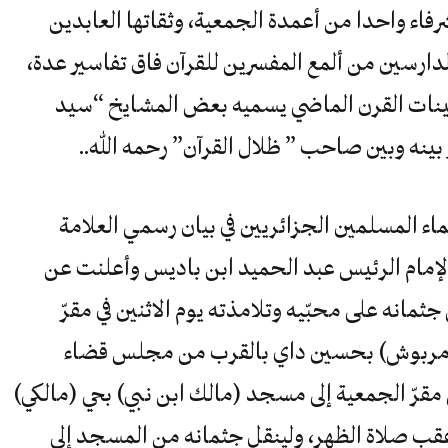
فاء واحدا من أعمدة الجمعية، وثقاتها العابدين
دارسين من ألمع المفسرين للقرآن فاق تفاسير عدة،
مانينات القرن الماضي يسميه بعض المشايخ “سيد
بينه وبين صاحب ” ظلال القرآن” رحمه الله..
ء المسلمين الجزائريين في بيان رسمي العلامة
إمام الرئيس عبد الحميد ابن باديس وأعلنت عن
مانه على محبّيه وتلامذته يوم الاثنين في مقرّ
د مربوش) بحسين داي بالقرب من مجلس قضاء
 مقرّ الجمعية إلى مسجد (مالك ابن نبي) بحي (مالكي)
 عقب صلاة الظهر، ولينقل جثمانه من المسجد إلى