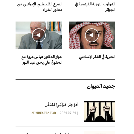
التجارب النووية الفرنسية في
الصراع الفلسطيني الإسرائيلي من
الجزائر
منظور الخبراء
الحرية في الفكر الإسلامي
حوار الدكتور عباس عروة مع
الحقوقي علي يحيى عبد النور
جديد الديوان
خَوَاطِرُ حَرَاكِـيٍّ مُعْتَقَل
2024-07-24
|
ADMINISTRATOR