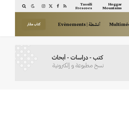
Tassili
Hoggar
Frescoes
Mountains
Instagram
Facebook
X
RSS
(Twitter)
أنشطة | Evènements
كتاب هڤار