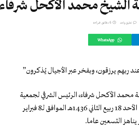
مة الشيخ محمد الأكحل شرفاء
6 دقائق قراءة
تعليق واحد
WhatsApp
ء عند ربهم يرزقون، وبفخر عبر الأجيال يُذكرون”
امة محمد الأكحل شرفاء، الرئيس الشرفي لجمعية
العلماء المسلمين الجزائريين، صبيحة الأحد 18 ربيع الثاني 1436هـ الموافق لـ8 فبراير