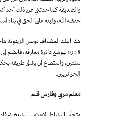
والصديقة كما حدثني عن ذلك أحد أنجب
حفظه الله، وثبته على الحق في بناء أس
1948 ليوسّع دائرة معارفه، فانضم 
سنتين، واستطاع أن يشقّ طريقه بحكمة
الجزائريين.
معلم مربي وفارس قلم
وتجلّى النشاط الإعلامي للشيخ شرفاء ف