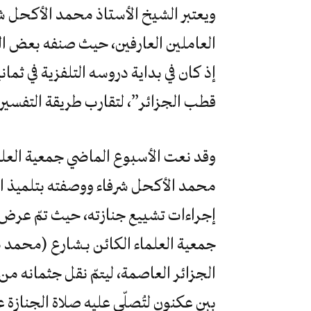
ويعتبر الشيخ الأستاذ محمد الأكحل شر
العاملين العارفين، حيث صنفه بعض ال
إذ كان في بداية دروسه التلفزية في ث
قطب الجزائر”، لتقارب طريقة التفسير 
وقد نعت الأسبوع الماضي جمعية العلما
محمد الأكحل شرفاء ووصفته بتلميذ ال
إجراءات تشييع جنازته، حيث تمّ عرض جث
جمعية العلماء الكائن بـشارع (محم
الجزائر العاصمة، ليتمّ نقل جثمانه من
ببن عكنون لتُصلّى عليه صلاة الجنازة