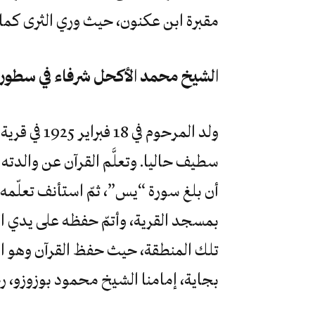
مقبرة ابن عكنون، حيث وري الثرى كما ف
الشيخ محمد الأكحل شرفاء في سطور
ولد المرحوم 
سطيف حاليا. وتعلَّم القرآن عن والدته ك
أن بلغ سورة “يس”، ثمّ استأنف تعلّمه
بمسجد القرية، وأتمّ حفظه على يدي الش
بجاية، إمامنا الشيخ محمود بوزوزو، رح