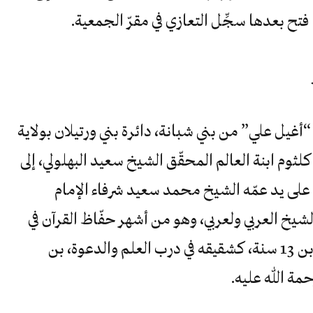
تح بعدها سجِّل التعازي في مقرّ الجمعية.
في 18 فبراير 1925 في قرية “أغيل علي” من بني شبانة، دائرة بني ورتيلان بولاية
لثوم ابنة العالم المحقّق الشيخ سعيد البهلولي، إلى
 على يد عمّه الشيخ محمد سعيد شرفاء الإمام
يخ العربي ولعربي، وهو من أشهر حفّاظ القرآن في
تلك المنطقة، حيث حفظ القرآن وهو ابن 13 سنة، كشقيقه في درب العلم والدعوة، بن
مة الله عليه.