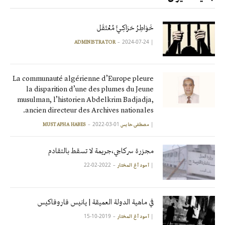
خَوَاطِرُ حَرَاكِـيٍّ مُعْتَقَل
2024-07-24
|
ADMINISTRATOR
La communauté algérienne d’Europe pleure
la disparition d’une des plumes du Jeune
musulman, l’historien Abdelkrim Badjadja,
ancien directeur des Archives nationales.
2022-03-01
|
مصطفى حابس MUSTAPHA HABES
مجزرة سركاجي،جريمة لا تسقط بالتقادم
2022-02-22
|
آمود أغ المختار
في ماهية الدولة العميقة | يانيس فاروفاكيس
2019-10-15
|
آمود أغ المختار