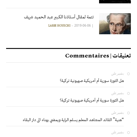
تتمة لمقال أستاذنا الكبير عبد الحميد شريف
2019-06-06
|
LARBI HOUICHI
تعليقات | Commentaires
بشير
على
هل الثورة سورية أم أمريكية صهيونية تركية؟
بشير
على
هل الثورة سورية أم أمريكية صهيونية تركية؟
بشير
على
“هنية” القائد المجاهد المعلم يسلم الراية ويمضي بهناء الى دار البقاء
بشير
على