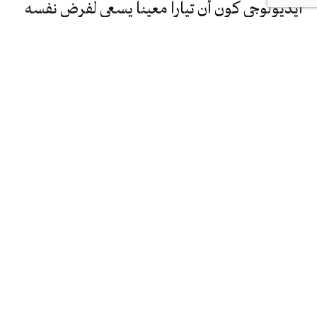
أيديولوجي كون أن تيارا معينا يسعى لفرض نفسه
على حساب اقلية مضطهدة.
ففي الحالة الأولى كانت الشعوب في مواجهة خيار
حر وفى الحالة الثانية لم يكن سوى تلاعب
بالعقيدة من خلال تجييش عواطف الناس من
أجل خدمة اغراض شخصية لا علاقة لها بالصراع
الدائر بين الشعوب وانظمتها.
هذه الرعونة فسرت من قبل الأقليات الغير
المسلمة على أنها شكلا من اشكال الإقصاء