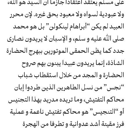
على مسلم يعتقد اعتقادا جازما أن السيد هو الله،
ولا عبودية لسواه ولا معبود بحق غيره. لإن محرر
العبيد لم يكن “أبراهام لينكولن” بل هو محمد
صلى الله عليه و سلم، و الإسبان لا يريدون نصارى
جدد كما يظن الحمقى الموتورين ببهرج الحضارة
الشاذة، إنما يريدون عبيدا يبنون بهم صروح
الحضارة و المجد من خلال استقطاب شباب
“نجس” من نسل الطاهرين الذين طردوا إبان
محاكم التفتيش، وما تريده مدريد بهذا التجنيس
أو “التنجيس” هو محاكم تفتيش ناعمة و عملية
فرز مقيتة أشد عدوانية و تطرفا من الهجرة