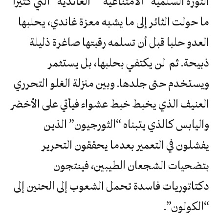
الثورة السلمية “الامتناعية” “الغاندية” التي كثيرا
ما حولت الثائر إلى ما يشبه معزة غاندي، يحلبها
العدو حلبا قبل أن تسلمه رقبتها صاغرة ذليلة
ذبيحة. ثم لن يكتفي بحلبها، بل يستثمر
ويستخدم حتى جلدها. وبين منزلة الغلو التحرري
العنيف الذي يخبط خبط عشواء فيأتي على الأخضر
واليابس كالذي يتبناه “الثورجيون” الذين
يفشلون في التعمير بعدما يحققون التحرير
بتضحيات الشجعان الطيبين، فينتجون
دكتاتوريات فاسدة تحمل الشعوب إلى الحنين إلى
“الكولون”.