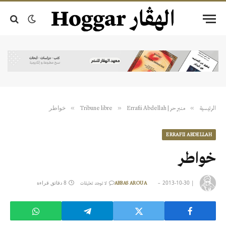
خواطر
»
»
»
الرئيسية
منبر حر | Tribune libre
Errafii Abdellah
ERRAFII ABDELLAH
خواطر
|
2013-10-30
8 دقائق قراءة
ABBAS AROUA
لا توجد تعليقات