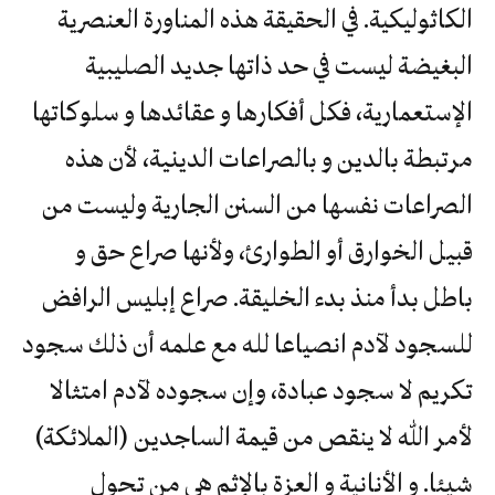
الكاثوليكية. في الحقيقة هذه المناورة العنصرية
البغيضة ليست في حد ذاتها جديد الصليبية
الإستعمارية، فكل أفكارها و عقائدها و سلوكاتها
مرتبطة بالدين و بالصراعات الدينية، لأن هذه
الصراعات نفسها من السنن الجارية وليست من
قبيل الخوارق أو الطوارئ، ولأنها صراع حق و
باطل بدأ منذ بدء الخليقة. صراع إبليس الرافض
للسجود لآدم انصياعا لله مع علمه أن ذلك سجود
تكريم لا سجود عبادة، وإن سجوده لآدم امتثالا
لأمر الله لا ينقص من قيمة الساجدين (الملائكة)
شيئا. و الأنانية و العزة بالإثم هي من تحول