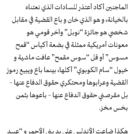
الماجنين أكاد أعتذر للسادات الذي نعتناه
بالخيانة، و هو الذي خان و باع القضية في مقابل
شخصي هو جائزة “نوبل” وآخر قومي هو
معونات أمريكية ممثلة في بضعة أكياس “قمح
مسوس” أو قل “سوس مقمح” عافت ماشية و
خيول “سام الكوبوي” أكلها، بينما باع ويبيع رموز
القضية وعرابوها ومحتكري حقوق الدفاع عنها –
بل مقرصني حقوق الدفاع عنها – باعوها بثمن
بخس مخز.
هكذا ضاعت الأندلس على يد بني الأحمر و “عبيد