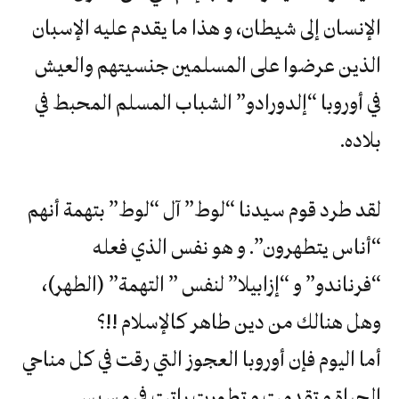
الإنسان إلى شيطان، و هذا ما يقدم عليه الإسبان
الذين عرضوا على المسلمين جنسيتهم والعيش
في أوروبا “إلدورادو” الشباب المسلم المحبط في
بلاده.
لقد طرد قوم سيدنا “لوط” آل “لوط” بتهمة أنهم
“أناس يتطهرون”. و هو نفس الذي فعله
“فرناندو” و “إزابيلا” لنفس ” التهمة” (الطهر)،
وهل هنالك من دين طاهر كالإسلام !!؟
أما اليوم فإن أوروبا العجوز التي رقت في كل مناحي
الحياة و تقدمت و تطورت باتت في مسيس