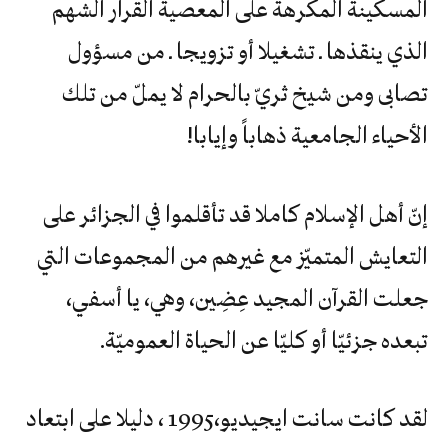
المسكينة المكرهة على المعصية القرار الشهم
الذي ينقذها ـ تشغيلا أو تزويجا ـ من مسؤول
تصابى ومن شيخ ثريّ بالحرام لا يملّ من تلك
الأحياء الجامعية ذهاباً وإيابا!
إنّ‮ ‬أهل‮ ‬الإسلام‮ ‬كاملا‮ ‬قد‮ ‬تأقلموا‮ ‬في‮ ‬الجزائر‮ ‬على‮
‬التعايش‮ ‬المتميّز‮ ‬مع‮ ‬غيرهم‮ ‬من‮ ‬المجموعات‮ ‬التي‮
‬جعلت‮ ‬القرآن‮ ‬المجيد‮ ‬عِضِين،‮ ‬وهي،‮ ‬يا‮ ‬أسفي،‮
‬تبعده‮ ‬جزئيّا‮ ‬أو‮ ‬كليّا‮ ‬عن‮ ‬الحياة‮ ‬العموميّة‮.‬