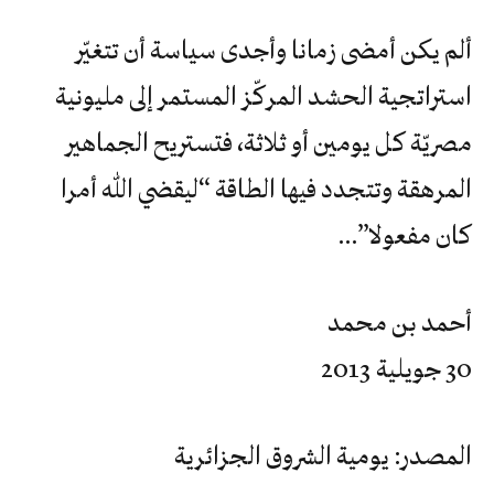
ألم‮ ‬يكن‮ ‬أمضى‮ ‬زمانا‮ ‬وأجدى‮ ‬سياسة‮ ‬أن‮ ‬تتغيّر‮
‬استراتجية‮ ‬الحشد‮ ‬المركّز‮ ‬المستمر‮ ‬إلى‮ ‬مليونية‮
‬مصريّة‮ ‬كل‮ ‬يومين‮ ‬أو‮ ‬ثلاثة،‮ ‬فتستريح‮ ‬الجماهير‮
‬المرهقة‮ ‬وتتجدد‮ ‬فيها‮ ‬الطاقة‮ “‬ليقضي‮ ‬الله‮ ‬أمرا‮
‬كان‮ ‬مفعولا”…‬
أحمد بن محمد
30 جويلية 2013
المصدر: يومية الشروق الجزائرية