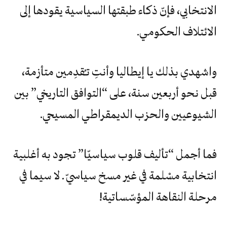
‬الانتخابي،‮ ‬فإنّ‮ ‬ذكاء‮ ‬طبقتها‮ ‬السياسية‮ ‬يقودها‮ ‬إلى‮
‬الائتلاف‮ ‬الحكومي‮.‬
واشهدي‮ ‬بذلك‮ ‬يا‮ ‬إيطاليا‮ ‬وأنتِ‮ ‬تـُقدِمين‮ ‬متأزمة،‮
‬قبل‮ ‬نحو‮ ‬أربعين‮ ‬سنة،‮ ‬على‮ “‬التوافق‮ ‬التاريخي‮” ‬بين‮
‬الشيوعيين‮ ‬والحزب‮ ‬الديمقراطي‮ ‬المسيحي‮.‬
فما‮ ‬أجمل‮ “‬تأليف‮ ‬قلوب‮ ‬سياسيّا‮” ‬تجود‮ ‬به‮ ‬أغلبية‮
‬انتخابية‮ ‬مسْلمة‮ ‬في‮ ‬غير‮ ‬مسخ‮ ‬سياسيّ‮ ‬ـ‮ ‬لا‮ ‬سيما‮ ‬في‮
‬مرحلة‮ ‬النقاهة‮ ‬المؤسّساتية‮!‬