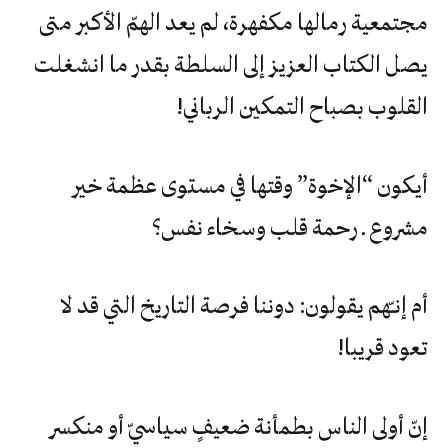
‬القلوب‮ ‬بصباح‮ ‬التمكين‮ ‬الرباني‮!‬
أيكون‮ “‬الإخوة‮” ‬وقتها‮ ‬في‮ ‬مستوى‮ ‬عظمة‮ ‬خير‮
‬مشروع‮ ‬ـ‮ ‬رحمة‮ ‬قلب‮ ‬وسخاء‮ ‬نفس؟
أم‮ ‬إنـّهم‮ ‬يقولون‮: ‬دوننا‮ ‬فرصة‮ ‬التاريخ‮ ‬التي‮ ‬قد‮ ‬لا‮
‬تعود‮ ‬قريبا‮!‬
إنّ‮ ‬أولى‮ ‬الناس‮ ‬بطمأنة‮ ‬ضعيفٍ‮ ‬سياسيّ‮ ‬أو‮ ‬منكسر‮