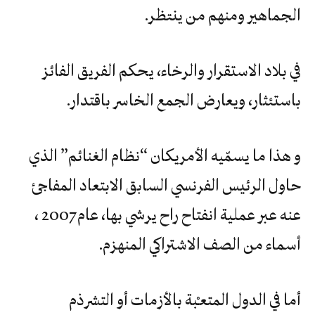
‬الجماهير‮ ‬ومنهم‮ ‬من‮ ‬ينتظر‮.‬
في‮ ‬بلاد‮ ‬الاستقرار‮ ‬والرخاء،‮ ‬يحكم‮ ‬الفريق‮ ‬الفائز‮
‬باستئثار،‮ ‬ويعارض‮ ‬الجمع‮ ‬الخاسر‮ ‬باقتدار‮.‬
‬أسماء‮ ‬من‮ ‬الصف‮ ‬الاشتراكي‮ ‬المنهزم‮.‬
أما‮ ‬في‮ ‬الدول‮ ‬المتعـْبة‮ ‬بالأزمات‮ ‬أو‮ ‬التشرذم‮