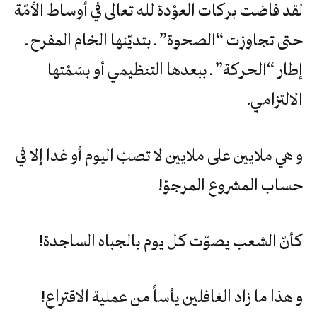
لقد‮ ‬فاضت‮ ‬بركات‮ ‬العوْدة‮ ‬لله‮ ‬تعالى‮ ‬في‮ ‬أوساط‮ ‬الأمّة‮
‬حتى‮ ‬تجاوزت‮ “‬الصحوة‮” ‬ـ‮ ‬بتديّنها‮ ‬الخام‮ ‬المفرح‮ ‬ـ‮
‬إطار‮ “‬الحركة‮” ‬ـ‮ ‬ببعدها‮ ‬التنظيمي‮ ‬أو‮ ‬بسَمْتها‮
‬الالتزامي‮.‬
و‮ ‬هي‮ ‬ملايين‮ ‬على‮ ‬ملايين‮ ‬لا‮ ‬تصبّ‮ ‬اليوم‮ ‬أو‮ ‬غدا‮ ‬إلا‮ ‬في‮
‬حساب‮ ‬المشروع‮ ‬المرجوّ‮!‬
كأنّ‮ ‬الشعب‮ ‬يصوّت‮ ‬كل‮ ‬يوم‮ ‬بالجباه‮ ‬الساجدة‮!‬
و‮ ‬هذا‮ ‬ما‮ ‬زاد‮ ‬الغافلين‮ ‬يأساً‮ ‬من‮ ‬عملية‮ ‬الاقتراع‮!‬