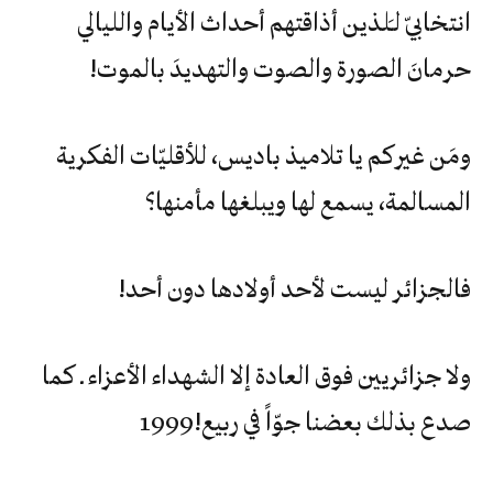
‬انتخابيّ‮ ‬لـَلذين‮ ‬أذاقتهم‮ ‬أحداث‮ ‬الأيام‮ ‬والليالي‮
‬حرمانَ‮ ‬الصورة‮ ‬والصوت‮ ‬والتهديدَ‮ ‬بالموت‮!‬
ومَن‮ ‬غيركم‮ ‬يا‮ ‬تلاميذ‮ ‬باديس،‮ ‬للأقليّات‮ ‬الفكرية‮
‬المسالمة،‮ ‬يسمع‮ ‬لها‮ ‬ويبلغها‮ ‬مأمنها؟
فالجزائر‮ ‬ليست‮ ‬لأحد‮ ‬أولادها‮ ‬دون‮ ‬أحد‮!‬
‬صدع‮ ‬بذلك‮ ‬بعضنا‮ ‬جوّاً‮ ‬في‮ ‬ربيع‮ ‬1999‮!‬