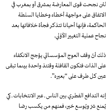
لئن‮ ‬نجحت‮ ‬قوى‮ ‬المعارضة‮ ‬بمشرق‮ ‬أو‮ ‬بمغرب‮ ‬في‮
‬الاتفاق‮ ‬على‮ ‬مواجهة‮ ‬أخطاء‮ ‬وخطايا‮ ‬السلطة‮
‬الحاكمة،‮ ‬فإنها‮ ‬أحيانا‮ ‬تتذكر‮ ‬فجأة‮ ‬خلافاتها‮ ‬بعد‮
‬نجاح‮ ‬عملية‮ ‬التغيير‮ ‬الأوّلي‮.‬
ذلك‮ ‬أنّ‮ ‬وقف‮ ‬العوج‮ ‬المؤسساتي‮ ‬يؤجج‮ ‬الانكفاء‮
‬على‮ ‬الذات‮ ‬فتكون‮ ‬القافلة‮ ‬وقتئذ‮ ‬واحدة‮ ‬بينما‮ ‬تبقى‮
‬عين‮ ‬كل‮ ‬طرف‮ ‬على‮ “‬بعيره‮”.‬
إنه‮ ‬التدافع‮ ‬الفطري‮ ‬بين‮ ‬الناس‮ ‬ـ‮ ‬عبر‮ ‬الانتخابات‮ ‬ـ‮ ‬كي‮
‬يُمنع‮ ‬شرّ‮ ‬ويُوسع‮ ‬خير،‮ ‬فمنهم‮ ‬من‮ ‬يكسب‮ ‬رضا‮