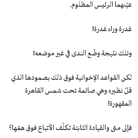
‬عيّنهما‮ ‬الرئيس‮ ‬المظلوم‮.‬
غدرة‮ ‬وراء‮ ‬غدرة‮!‬
وتلك‮ ‬نتيجة‮ ‬وضْع‮ ‬الندى‮ ‬في‮ ‬غير‮ ‬موضعه‮!‬
لكن‮ ‬القواعد‮ ‬الإخوانية‮ ‬فوق‮ ‬ذلك‮ ‬بصمودها‮ ‬الذي‮
‬قلّ‮ ‬نظيره‮ ‬وهي‮ ‬صائمة‮ ‬تحت‮ ‬شمس‮ ‬القاهرة‮
‬المقهورة‮!‬
فإلى‮ ‬متى‮ ‬والقيادة‮ ‬الثابتة‮ ‬تكلّف‮ ‬الأتباع‮ ‬فوق‮ ‬همّها؟