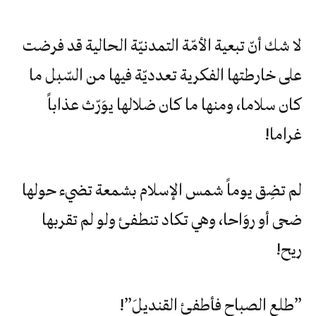
لا‮ ‬شك‮ ‬أنّ‮ ‬تبعية‮ ‬الأمّة‮ ‬التمدنيّة‮ ‬الحالية‮ ‬قد‮ ‬فرضت‮
‬على‮ ‬خارطتها‮ ‬الفكرية‮ ‬تعدديّة‮ ‬فيها‮ ‬من‮ ‬السّبل‮ ‬ما‮
‬كان‮ ‬سلاما،‮ ‬ومنها‮ ‬ما‮ ‬كان‮ ‬ضلالها‮ ‬يوَرّث‮ ‬عذاباً‮
‬غراما‮!‬
لم‮ ‬تضِق‮ ‬يوماً‮ ‬شمس‮ ‬الإسلام‮ ‬بشمعة‮ ‬تضيء‮ ‬حولها‮
‬ضحى‮ ‬أو‮ ‬روَاحا،‮ ‬وهي‮ ‬تكاد‮ ‬تنطفئ‮ ‬ولو‮ ‬لم‮ ‬تقربها‮
‬ريح‮!‬
‭”‬طلع‮ ‬الصباح‮ ‬فأطفئ‮ ‬القنديلَ‮”!‬