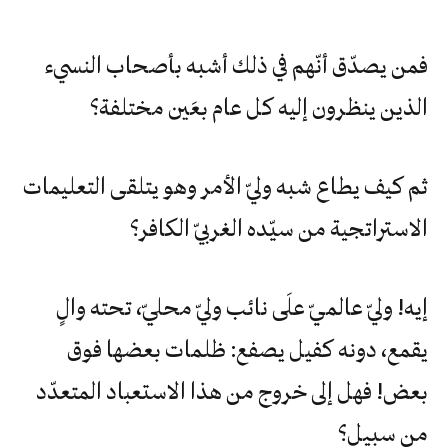
فمن‮ ‬يصدّق‮ ‬أنّهم‮ ‬في‮ ‬ذلك‮ ‬أشبه‮ ‬بأصحاب‮ ‬النسيء‮
‬الذين‮ ‬ينظرون‮ ‬إليه‮ ‬كل‮ ‬عام‮ ‬بعَين‮ ‬مختلفة؟
ثم‮ ‬كيف‮ ‬يطاع‮ ‬شبه‮ ‬وليّ‮ ‬الأمر‮ ‬وهو‮ ‬يتلقى‮ ‬التعليمات‮
‬الاستراتجية‮ ‬من‮ ‬سيّده‮ ‬الغربيّ‮ ‬الكافر؟
إيه‮! ‬وليّ‮ ‬عالميّ‮ ‬علَى‮ ‬نائب‮ ‬وليّ‮ ‬محليّ،‮ ‬تحته‮ ‬والٍ‮
‬يقمع،‮ ‬دونه‮ ‬كفيل‮ ‬يصفع‮: ‬ظلمات‮ ‬بعضها‮ ‬فوق‮
‬بعض‮! ‬فهل‮ ‬إلى‮ ‬خروج‮ ‬من‮ ‬هذا‮ ‬الاستعباد‮ ‬المتعدّد‮
‬من‮ ‬سبيل؟