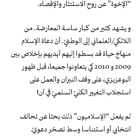
“‬الإخوة‮” ‬عن‮ ‬روح‮ ‬الاستئثار‮ ‬والإقصاء‮.‬
و يشهد كثير من كبار ساسة المعارضة ـ من
اللائكي/العلماني إلى الوطنيّ ـ أنّ دعاة الإسلام
منهاجَ حياة قد بسطوا إليهم أيديهم بإخلاص بين
2009 و 2010 كي يتعاونوا جميعا، قبل ظهور
البوعزيزي، على وقف النيران والعمل على
استجلاب التغيير الكليّ السلميّ في آن!
لم‮ ‬يفعل‮ “‬الإسلاميون‮” ‬ذلك‮ ‬بحثا‮ ‬عن‮ ‬تحالف‮
‬انتخابي‮ ‬أو‮ ‬استئناسا‮ ‬وسط‮ ‬تصحّر‮ ‬دعويّ‮.‬