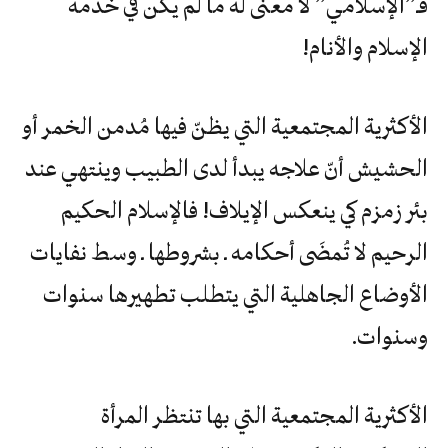
فـ‮”‬الإسلامي‮” ‬لا‮ ‬معنى‮ ‬له‮ ‬ما‮ ‬لم‮ ‬يكن‮ ‬في‮ ‬خدمة‮
‬الإسلام‮ ‬والأنام‮!‬
الأكثرية المجتمعية التي يظنّ فيها مُدمن الخمر أو
الحشيش أنّ علاجه يبدأ لدى الطبيب وينتهي عند
بئر زمزم كي ينعكس الإيلاف! فالإسلام الحكيم
الرحيم لا تُمضَى أحكامه ـ بشروطها ـ وسط نفايات
الأوضاع الجاهلية التي يتطلب تطهيرها سنوات
وسنوات.
الأكثرية المجتمعية التي بها تنتظر المرأة