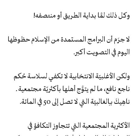
وكل‮ ‬ذلك‮ ‬لمَّا‮ ‬بداية‮ ‬الطريق‮ ‬أو‮ ‬منتصفه‮!‬
لا‮ ‬جرَم‮ ‬أن‮ ‬البرامج‮ ‬المستمدة‮ ‬من‮ ‬الإسلام‮ ‬حظوظها‮
‬اليوم‮ ‬في‮ ‬التصويت‮ ‬أكبر‮.‬
‬ناهِيكَ‮ ‬بـِالغالبيّة‮ ‬التي‮ ‬لا‮ ‬تصل‮ ‬إلى‮ ‬50‮ ‬في‮ ‬المائة‮.‬
الأكثرية‮ ‬المجتمعية‮ ‬التي‮ ‬تتجاوز‮ ‬التكافؤ‮ ‬في‮