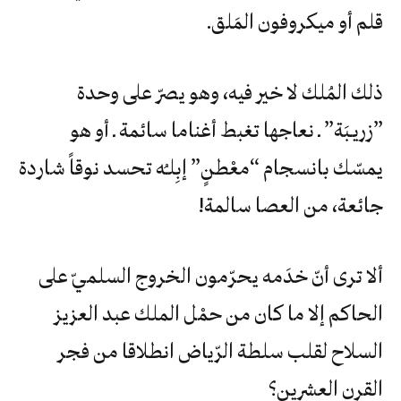
‬قلم‮ ‬أو‮ ‬ميكروفون‮ ‬المَلق‮.‬
‬جائعة،‮ ‬من‮ ‬العصا‮ ‬سالمة‮!‬
ألا‮ ‬ترى‮ ‬أنّ‮ ‬خدَمه‮ ‬يحرّمون‮ ‬الخروج‮ ‬السلميّ‮ ‬على‮
‬الحاكم‮ ‬إلا‮ ‬ما‮ ‬كان‮ ‬من‮ ‬حمْل‮ ‬الملك‮ ‬عبد‮ ‬العزيز‮
‬السلاح‮ ‬لقلب‮ ‬سلطة‮ ‬الرّياض‮ ‬انطلاقا‮ ‬من‮ ‬فجر‮
‬القرن‮ ‬العشرين؟