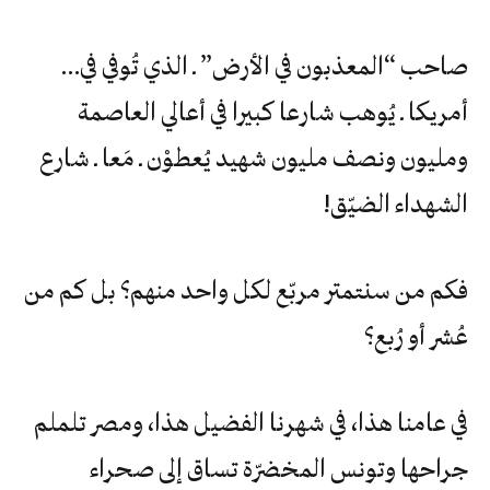
صاحب‮ “‬المعذبون‮ ‬في‮ ‬الأرض‮” ‬ـ‮ ‬الذي‮ ‬تُوفي‮ ‬في‮…
‬أمريكا‮ ‬ـ‮ ‬يُوهب‮ ‬شارعا‮ ‬كبيرا‮ ‬في‮ ‬أعالي‮ ‬العاصمة‮
‬ومليون‮ ‬ونصف‮ ‬مليون‮ ‬شهيد‮ ‬يُعطوْن‮ ‬ـ‮ ‬مَعا‮ ‬ـ‮ ‬شارع‮
‬الشهداء‮ ‬الضيّق‮!‬
فكم‮ ‬من‮ ‬سنتمتر‮ ‬مربّع‮ ‬لكل‮ ‬واحد‮ ‬منهم؟‮ ‬بل‮ ‬كم‮ ‬من‮
‬عُشر‮ ‬أو‮ ‬رُبع؟