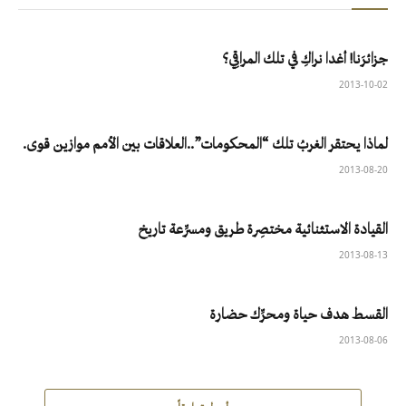
جزائرَنا‮! ‬أغدا‮ ‬نراكِ‮ ‬في‮ ‬تلك‮ ‬المراقِي؟
2013-10-02
لماذا يحتقر الغربُ تلك “المحكومات”..العلاقات بين الأمم موازين قوى.
2013-08-20
القيادة الاستثنائية مختصِرة طريق ومسرِّعة تاريخ
2013-08-13
القسط هدف حياة ومحرِّك حضارة
2013-08-06