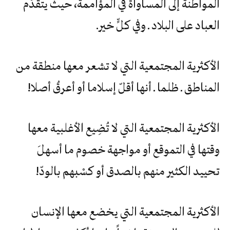
‬المواطنة‮ ‬إلى‮ ‬المساواة‮ ‬في‮ ‬المؤاممة،‮ ‬حيث‮ ‬يتقدّم‮
‬العباد‮ ‬على‮ ‬البلاد‮ ‬ـ‮ ‬وفي‮ ‬كلٍّ‮ ‬خير‮.‬
الأكثرية‮ ‬المجتمعية‮ ‬التي‮ ‬لا‮ ‬تشعر‮ ‬معها‮ ‬منطقة‮ ‬من‮
‬المناطق‮ ‬ـ‮ ‬ظلما‮ ‬ـ‮ ‬أنها‮ ‬أقلّ‮ ‬إسلاما‮ ‬أو‮ ‬أعرقُ‮ ‬أصلا‮!‬
‬تحييد‮ ‬الكثير‮ ‬منهم‮ ‬بالصدق‮ ‬أو‮ ‬كسْبهم‮ ‬بالودّ‮!‬
الأكثرية‮ ‬المجتمعية‮ ‬التي‮ ‬يخضع‮ ‬معها‮ ‬الإنسان‮