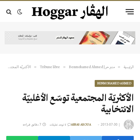
الأكثريّة‮ ‬المجتمعية‮ ‬توسّع‮ ‬الأغلبيّة‮ ‬الانتخابية
»
»
»
الرئيسية
منبر حر | Tribune libre
Benmohamed Ahmed
BENMOHAMED AHMED
الأكثريّة‮ ‬المجتمعية‮ ‬توسّع‮ ‬الأغلبيّة‮
‬الانتخابية
|
2013-07-30
7 دقائق قراءة
ABBAS AROUA
لا توجد تعليقات