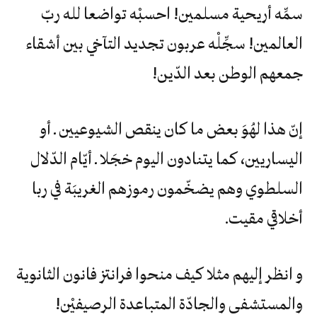
سمِّه‮ ‬أريحية‮ ‬مسلمين‮! ‬احسبْه‮ ‬تواضعا‮ ‬لله‮ ‬ربّ‮
‬العالمين‮! ‬سجِّلْه‮ ‬عربون‮ ‬تجديد‮ ‬التآخي‮ ‬بين‮ ‬أشقاء‮
‬جمعهم‮ ‬الوطن‮ ‬بعد‮ ‬الدّين‮!‬
إنّ‮ ‬هذا‮ ‬لهُوَ‮ ‬بعض‮ ‬ما‮ ‬كان‮ ‬ينقص‮ ‬الشيوعيين‮ ‬ـ‮ ‬أو‮
‬اليساريين،‮ ‬كما‮ ‬يتنادون‮ ‬اليوم‮ ‬خجَلا‮ ‬ـ‮ ‬أيّام‮ ‬الدّلال‮
‬السلطوي‮ ‬وهم‮ ‬يضخّمون‮ ‬رموزهم‮ ‬الغريبَة‮ ‬في‮ ‬ربا‮
‬أخلاقي‮ ‬مقيت‮.‬
و‮ ‬انظر‮ ‬إليهم‮ ‬مثلا‮ ‬كيف‮ ‬منحوا‮ ‬فرانتز‮ ‬فانون‮ ‬الثانوية‮
‬والمستشفى‮ ‬والجادّة‮ ‬المتباعدة‮ ‬الرصيفيْن‮!‬