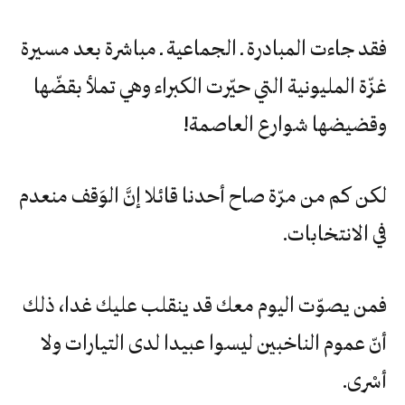
فقد‮ ‬جاءت‮ ‬المبادرة‮ ‬ـ‮ ‬الجماعية‮ ‬ـ‮ ‬مباشرة‮ ‬بعد‮ ‬مسيرة‮
‬غزّة‮ ‬المليونية‮ ‬التي‮ ‬حيّرت‮ ‬الكبراء‮ ‬وهي‮ ‬تملأ‮ ‬بقضّها‮
‬وقضيضها‮ ‬شوارع‮ ‬العاصمة‮!‬
لكن‮ ‬كم‮ ‬من‮ ‬مرّة‮ ‬صاح‮ ‬أحدنا‮ ‬قائلا‮ ‬إنَّ‮ ‬الوَقف‮ ‬منعدم‮
‬في‮ ‬الانتخابات‮.‬
فمن‮ ‬يصوّت‮ ‬اليوم‮ ‬معك‮ ‬قد‮ ‬ينقلب‮ ‬عليك‮ ‬غدا،‮ ‬ذلك‮
‬أنّ‮ ‬عموم‮ ‬الناخبين‮ ‬ليسوا‮ ‬عبيدا‮ ‬لدى‮ ‬التيارات‮ ‬ولا‮
‬أسْرى‮.‬