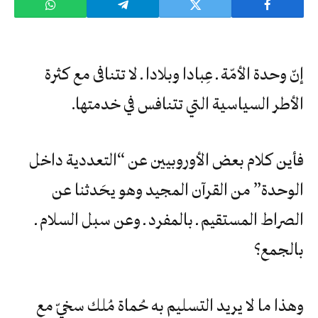
إنّ‮ ‬وحدة‮ ‬الأمّة‮ ‬ـ‮ ‬عِبادا‮ ‬وبلادا‮ ‬ـ‮ ‬لا‮ ‬تتنافى‮ ‬مع‮ ‬كثرة‮
‬الأطر‮ ‬السياسية‮ ‬التي‮ ‬تتنافس‮ ‬في‮ ‬خدمتها‮.‬
فأين‮ ‬كلام‮ ‬بعض‮ ‬الأوروبيين‮ ‬عن‮ “‬التعددية‮ ‬داخل‮
‬الوحدة‮” ‬من‮ ‬القرآن‮ ‬المجيد‮ ‬وهو‮ ‬يحَدثنا‮ ‬عن‮
‬الصراط‮ ‬المستقيم‮ ‬ـ‮ ‬بالمفرد‮ ‬ـ‮ ‬وعن‮ ‬سبل‮ ‬السلام‮ ‬ـ‮
‬بالجمع؟
وهذا‮ ‬ما‮ ‬لا‮ ‬يريد‮ ‬التسليم‮ ‬به‮ ‬حُماة‮ ‬مُلك‮ ‬سخيّ‮ ‬مع‮