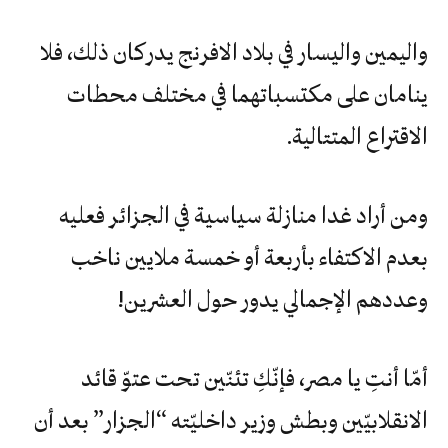
واليمين‮ ‬واليسار‮ ‬في‮ ‬بلاد‮ ‬الافرنج‮ ‬يدركان‮ ‬ذلك،‮ ‬فلا‮
‬ينامان‮ ‬على‮ ‬مكتسباتهما‮ ‬في‮ ‬مختلف‮ ‬محطات‮
‬الاقتراع‮ ‬المتتالية‮.‬
ومن‮ ‬أراد‮ ‬غدا‮ ‬منازلة‮ ‬سياسية‮ ‬في‮ ‬الجزائر‮ ‬فعليه‮
‬بعدم‮ ‬الاكتفاء‮ ‬بأربعة‮ ‬أو‮ ‬خمسة‮ ‬ملايين‮ ‬ناخب‮
‬وعددهم‮ ‬الإجمالي‮ ‬يدور‮ ‬حول‮ ‬العشرين‮!‬
أمّا‮ ‬أنتِ‮ ‬يا‮ ‬مصر،‮ ‬فإنّكِ‮ ‬تئنّين‮ ‬تحت‮ ‬عتوّ‮ ‬قائد‮
‬الانقلابيّين‮ ‬وبطش‮ ‬وزير‮ ‬داخليّته‮ “‬الجزار‮” ‬بعد‮ ‬أن‮