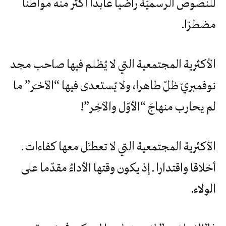
‬للنصوص‮ ‬الرسميّة‮ ‬راضياً‮ ‬عابدا‮ ‬أكثر‮ ‬منه‮ ‬مواطنا‮
‬مضطرّا‮.‬
الأكثرية‮ ‬المجتمعية‮ ‬التي‮ ‬لا‮ ‬يُظلم‮ ‬فيها‮ ‬صاحب‮ ‬مجد‮
‬نوفمبريّ‮ ‬ظلّ‮ ‬طاهرا،‮ ‬ولا‮ ‬يُستعدى‮ ‬فيها‮ “‬الآخـَر‮” ‬ما‮
‬لم‮ ‬يحارب‮ ‬منهاجَ‮ “‬الأوّل‮ ‬والآخِر‮”!‬
الأكثرية‮ ‬المجتمعية‮ ‬التي‮ ‬لا‮ ‬تعطـَّل‮ ‬معها‮ ‬كفاءات‮ ‬ـ‮
‬أخلاقا‮ ‬واقتدارا‮ ‬ـ‮ ‬إذ‮ ‬يكون‮ ‬وقتها‮ ‬الأداءُ‮ ‬مقدّما‮ ‬على‮
‬الولاء‮.‬