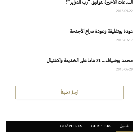
الساعات الأخيرة لتوفيق “رب الدزاير”؟
2013-09-22
عودة بوتفليقة وعودة صراع الأجنحة
2013-07-17
محمد بوضياف… 21 عاما على الخديعة والاغتيال
2013-06-29
أرسل تعليقاً
فصول
ْCHAPTERS
CHAPITRES