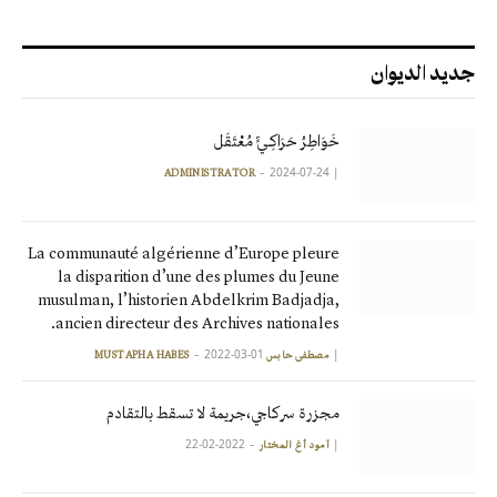
جديد الديوان
خَوَاطِرُ حَرَاكِـيٍّ مُعْتَقَل
2024-07-24
|
ADMINISTRATOR
La communauté algérienne d’Europe pleure
la disparition d’une des plumes du Jeune
musulman, l’historien Abdelkrim Badjadja,
ancien directeur des Archives nationales.
2022-03-01
|
مصطفى حابس MUSTAPHA HABES
مجزرة سركاجي،جريمة لا تسقط بالتقادم
2022-02-22
|
آمود أغ المختار