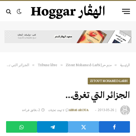
الجزائر التي تغرق…
»
»
»
الرئيسية
منبر حر | Tribune libre
Zitout Mohamed-Larbi
ZITOUT MOHAMED-LARBI
الجزائر التي تغرق…
|
2013-05-26
2 دقائق قراءة
ABBAS AROUA
لا توجد تعليقات