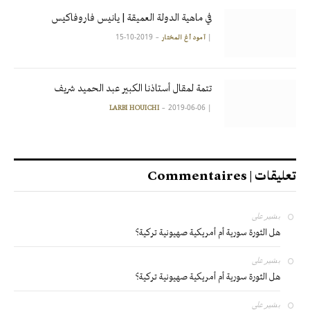
في ماهية الدولة العميقة | يانيس فاروفاكيس
2019-10-15
|
آمود أغ المختار
تتمة لمقال أستاذنا الكبير عبد الحميد شريف
2019-06-06
|
LARBI HOUICHI
تعليقات | Commentaires
بشير
على
هل الثورة سورية أم أمريكية صهيونية تركية؟
بشير
على
هل الثورة سورية أم أمريكية صهيونية تركية؟
بشير
على