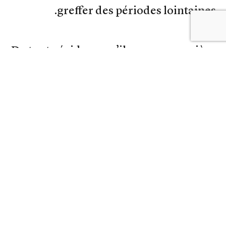
greffer des périodes lointaines.
De toute évidence, s’il y a une première
conclusion à tirer, ça sera bien
évidemment celle de la déstabilisation
du régime. Bien que le verrouillage
hermétique de l’information ne
permette une réelle décantation,
s’agissant de la cohésion du régime, il
ne faut pas faire preuve de crédulité. Et
le moins que l’on puisse dire, c’est que