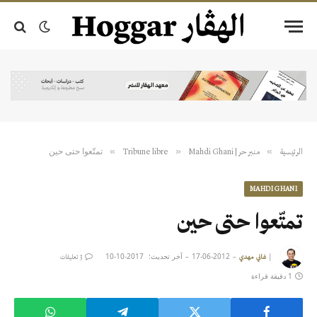
تمتّعوا حتى حين
»
»
»
الرئيسية
منبر حر | Tribune libre
Mahdi Ghani
MAHDI GHANI
تمتّعوا حتى حين
|
2012-06-17
آخر تحديث:
2017-10-10
غاني مهدي
3 تعليقات
1 دقيقة قراءة