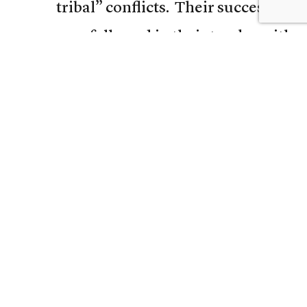
tribal” conflicts. Their successors
followed in their tracks, with
dictatorship and force. But less so for
Egypt and Tunisia: they were old,
established countries.
But imperialism, as opposed to naked
force, works through local elites that
can do whatever they want to their
people as long as they serve the
imperial interests. The Ottoman was