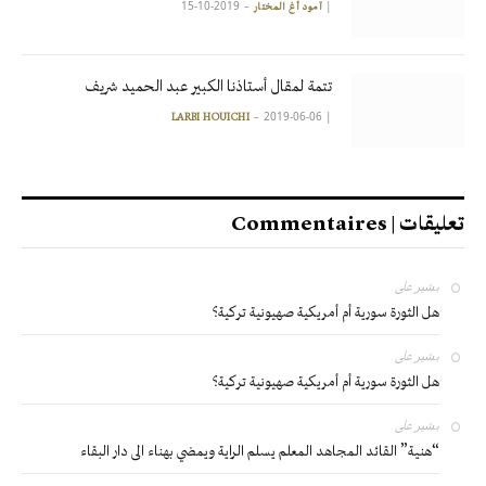
2019-10-15
|
آمود أغ المختار
تتمة لمقال أستاذنا الكبير عبد الحميد شريف
2019-06-06
|
LARBI HOUICHI
تعليقات | Commentaires
بشير
على
هل الثورة سورية أم أمريكية صهيونية تركية؟
بشير
على
هل الثورة سورية أم أمريكية صهيونية تركية؟
بشير
على
“هنية” القائد المجاهد المعلم يسلم الراية ويمضي بهناء الى دار البقاء