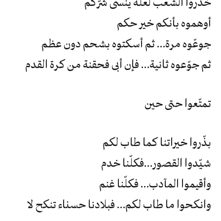
خدّروا الشعب لعلّه ينسى شرّكم
أوهموه بأنكم خير حكم
جوعّوه مرة… ثم أسكتوه بشحم دون عظم
ثم جوّعوه ثانية… فإن أبى فحقنة من كرة القدم
تمتّعوا حتى حين
بذّروا خيراتنا كما طاب لكم
شيّدوا القصور…فكلّنا خدم
وأقيموا المآدب… فكلّنا غنم
وانكحوا ما طاب لكم… فبلادنا حسناء تنكح لا