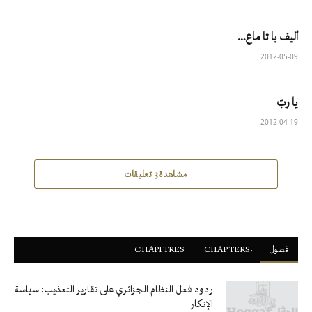
أليف با تا ماع…
2012-05-09
يا ربّ
2012-04-19
مشاهدة 3 تعليقات
فصول
ْCHAPTERS
CHAPITRES
ردود فعل النظام الجزائري على تقارير التعذيب: سياسة
الإنكار