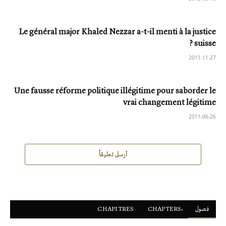
Le général major Khaled Nezzar a-t-il menti à la justice
suisse ?
2011-11-27
Une fausse réforme politique illégitime pour saborder le
vrai changement légitime
2011-06-26
أرسل تعليقاً
فصول
ْCHAPTERS
CHAPITRES