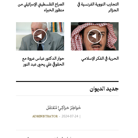
التجارب النووية الفرنسية في
الصراع الفلسطيني الإسرائيلي من
الجزائر
منظور الخبراء
الحرية في الفكر الإسلامي
حوار الدكتور عباس عروة مع
الحقوقي علي يحيى عبد النور
جديد الديوان
خَوَاطِرُ حَرَاكِـيٍّ مُعْتَقَل
2024-07-24
|
ADMINISTRATOR