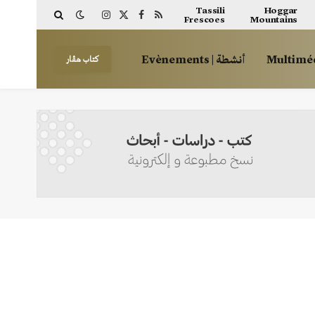
Tassili
Hoggar
Frescoes
Mountains
Instagram
Facebook
X
RSS
(Twitter)
أنشطة | Evènements
كتاب هڤار