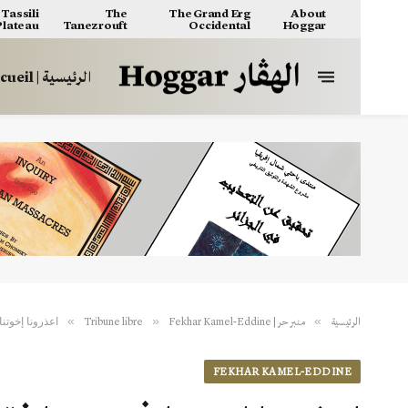
Tassili
The
The Grand Erg
About
 Plateau
Tanezrouft
Occidental
Hoggar
الرئيسية | Accueil
اعذرونا إخوتنا
»
»
»
الرئيسية
منبر حر | Tribune libre
Fekhar Kamel-Eddine
FEKHAR KAMEL-EDDINE