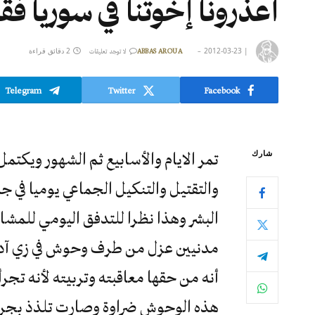
اعذرونا إخوتنا في سوريا فقد
|
2012-03-23
2 دقائق قراءة
ABBAS AROUA
لا توجد تعليقات
Telegram
Twitter
Facebook
شارك
تمر الايام والأسابيع ثم الشهور ويكت
والتقتيل والتنكيل الجماعي يوميا في ج
البشر وهذا نظرا للتدفق اليومي للمشا
مدنيين عزل من طرف وحوش في زي آ
أنه من حقها معاقبته وتربيته لأنه تج
هذه الوحوش ضراوة وصارت تلذذ بجرائم