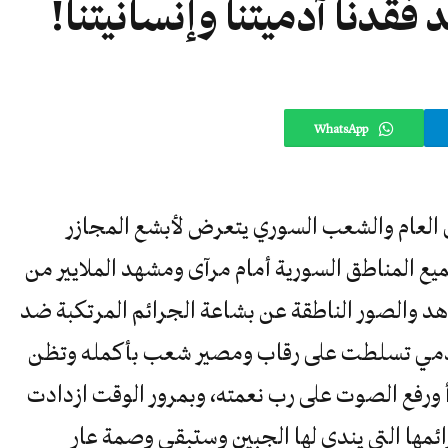
 فقدنا آدميتنا وإنسانيتنا!
WhatsApp
مل العام والشعب السوري يتعرض لأبشع المجازر
ميع المناطق السورية أمام مرآى ومشهد الملايير من
هد والصور الناطقة عن بشاعة الجرائم المرتكبة ضد
دمي تسلطت على رقاب ومصير شعب بأكمله وتظن
رأ ورفع الصوت على رب نعمته، وبمرور الوقت ازدادت
ها التي يندى لها الجبين وستبقى وصمة عار