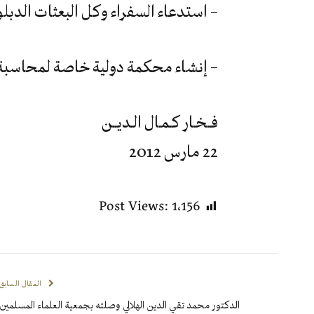
– استدعاء السفراء وكل البعثات الدب
– إنشاء محكمة دولية خاصة لمحاسبة 
فــخـار كـمـال الـديــن
22 مارس 2012
Post Views:
1٬156
المقال السابق
الدكتور محمد تقي الدين الهلالي وصلته بجمعية العلماء المسلمين