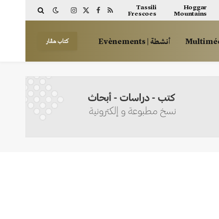
Tassili
Hoggar
Frescoes
Mountains
Instagram
Facebook
X
RSS
(Twitter)
أنشطة | Evènements
كتاب هڤار