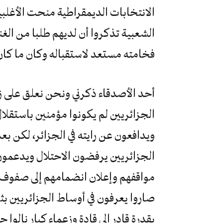
الانتخابات الديمقراطية منحت الأغلبية
الشعبية تذكروا أن لديهم طلبا من الغن
فخامته مستعد لاستقباله وكان ما كان
أحد الأصدقاء ذكرني ونحن نعلق على زي
الجزائريين لم يكونوا مؤمنين باستقلا
ويدافعون عن رايته في الجزائر، لكن بعد
الجزائريين يرفضون الاحتلال ويدعمون 
مواقفهم وإعلان انضمامهم إلى صفوف ا
بقدرة قادر إلى قادة وزعماء كبار نال