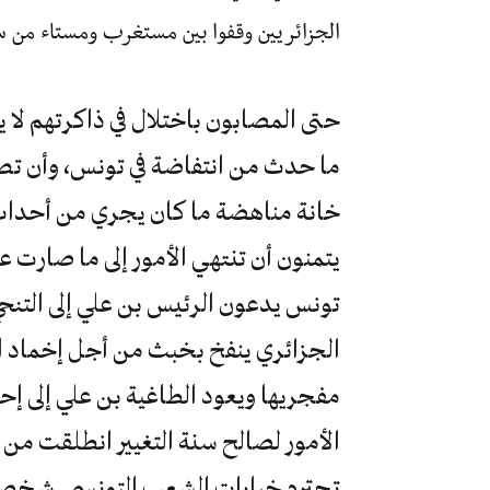
الجزائريين وقفوا بين مستغرب ومستاء من س
حتى المصابون باختلال في ذاكرتهم لا ي
ما حدث من انتفاضة في تونس، وأن تص
خانة مناهضة ما كان يجري من أحداث ع
يتمنون أن تنتهي الأمور إلى ما صارت 
تونس يدعون الرئيس بن علي إلى التنح
الجزائري ينفخ بخبث من أجل إخماد الث
مفجريها ويعود الطاغية بن علي إلى 
الأمور لصالح سنة التغيير انطلقت من
تحترم خيارات الشعب التونسي. شخصيا 