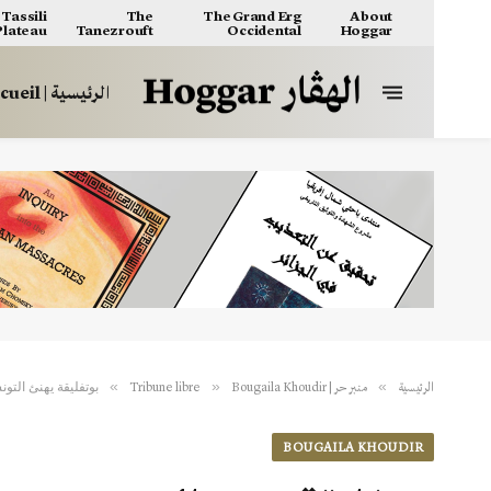
Tassili
The
The Grand Erg
About
 Plateau
Tanezrouft
Occidental
Hoggar
الرئيسية | Accueil
بوتفليقة يهنئ التو
»
»
»
الرئيسية
منبر حر | Tribune libre
Bougaila Khoudir
BOUGAILA KHOUDIR