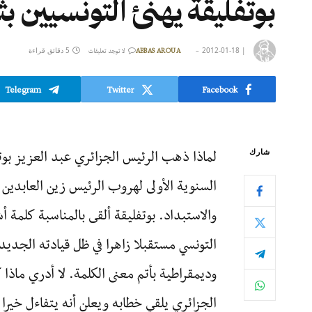
بوتفليقة يهنئ التونسيين ب
|
2012-01-18
5 دقائق قراءة
ABBAS AROUA
لا توجد تعليقات
Telegram
Twitter
Facebook
لماذا ذهب الرئيس الجزائري عبد العزيز بوتف
شارك
السنوية الأولى لهروب الرئيس زين العابدين 
والاستبداد. بوتفليقة ألقى بالمناسبة كلمة أ
التونسي مستقبلا زاهرا في ظل قيادته الجديدة 
وديمقراطية بأتم معنى الكلمة. لا أدري ماذا
الجزائري يلقي خطابه ويعلن أنه يتفاءل خيرا 