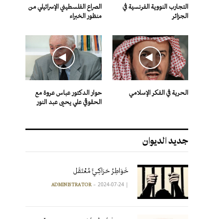
التجارب النووية الفرنسية في
الصراع الفلسطيني الإسرائيلي من
الجزائر
منظور الخبراء
الحرية في الفكر الإسلامي
حوار الدكتور عباس عروة مع
الحقوقي علي يحيى عبد النور
جديد الديوان
خَوَاطِرُ حَرَاكِـيٍّ مُعْتَقَل
2024-07-24
|
ADMINISTRATOR