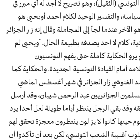
نسي (الثقيل)، وهو تصريح لا أجد له أي مبرر في
سياسة، والتفسير الوحيد لكلام أحمد أويحيى هو
الآخر عندما لجأ إلى المجاملة وقال إنه زار الجزائر
ية، كلام لا أحد يصدقه بطبيعة الحال. أويحيى لم
يرو الحكاية كاملة حتى يفهم التونسيون
مه أمام القيادة التونسية الجديدة. والحكاية كما
د الغنوشي زار الجزائر في شهر أغسطس الماضي
سلمين الجزائريين عبد الرحمن شيبان، وقد أرسل
يقة وقد بقي الرجل ينتظر أياما طويلة لعل أحدا يرد
وم حينها كانوا لا يزالون ينتظرون معجزة تحقق لهم
وب أغلبية الشعب التونسي، لكن بعد أن تأكدوا أن