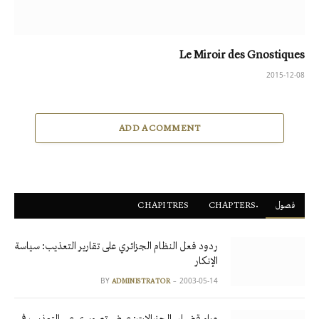
Le Miroir des Gnostiques
2015-12-08
ADD A COMMENT
فصول
ْCHAPTERS
CHAPITRES
ردود فعل النظام الجزائري على تقارير التعذيب: سياسة
الإنكار
BY
2003-05-14
ADMINISTRATOR
وراء قضبان الجنرالات: عرض تصويري عن التعذيب في