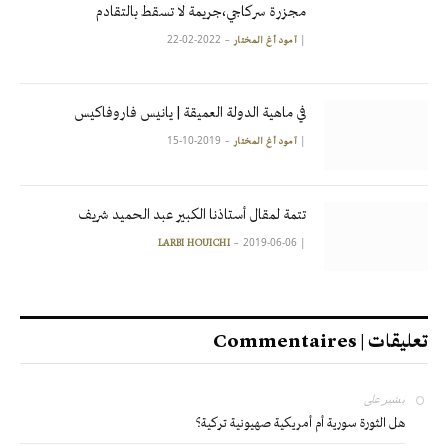
مجزرة سركاجي،جريمة لا تسقط بالتقادم
2022-02-22
|
آمود أغ المختار
في ماهية الدولة العميقة | يانيس فاروفاكيس
2019-10-15
|
آمود أغ المختار
تتمة لمقال أستاذنا الكبير عبد الحميد شريف
2019-06-06
|
LARBI HOUICHI
تعليقات | Commentaires
بشير
على
هل الثورة سورية أم أمريكية صهيونية تركية؟