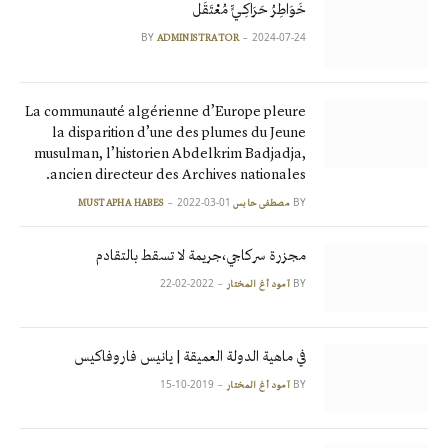
خَوَاطِرُ حَرَاكِـيٍّ مُعْتَقَل
BY
2024-07-24
ADMINISTRATOR
La communauté algérienne d’Europe pleure
la disparition d’une des plumes du Jeune
musulman, l’historien Abdelkrim Badjadja,
ancien directeur des Archives nationales.
2022-03-01
BY
مصطفى حابس MUSTAPHA HABES
مجزرة سركاجي،جريمة لا تسقط بالتقادم
2022-02-22
BY
آمود أغ المختار
في ماهية الدولة العميقة | يانيس فاروفاكيس
2019-10-15
BY
آمود أغ المختار