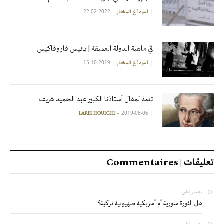
2022-02-22
|
آمود أغ المختار
في ماهية الدولة العميقة | يانيس فاروفاكيس
2019-10-15
|
آمود أغ المختار
تتمة لمقال أستاذنا الكبير عبد الحميد شريف
2019-06-06
|
LARBI HOUICHI
تعليقات | Commentaires
بشير
على
هل الثورة سورية أم أمريكية صهيونية تركية؟
بشير
على