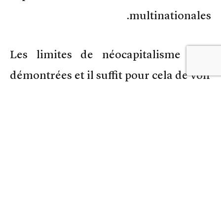
multinationales.
Les limites de néocapitalisme sont
démontrées et il suffit pour cela de voir
de près ce qui se passe dans ces pays,
qui n’hésitent pas, eux, de recourir
même à leur Trésor Public, pour
prendre des mesures, qui par ailleurs
nous sont interdites, et sauver leurs
banques et entreprises.