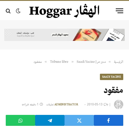
مفقود
»
»
»
الرئيسية
منبر حر | Tribune libre
Saadi Yacine
SAADI YACINE
مفقود
|
2010-05-13
1 دقيقة قراءة
9 تعليقات
ADMINISTRATOR