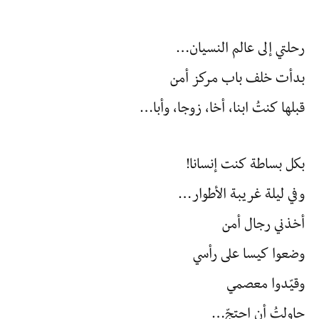
رحلتي إلى عالم النسيان…
بدأت خلف باب مركز أمن
قبلها كنتُ ابنا، أخا، زوجا، وأبا…
بكل بساطة كنت إنسانا!
وفي ليلة غريبة الأطوار…
أخذني رجال أمن
وضعوا كيسا على رأسي
وقيّدوا معصمي
حاولتُ أن احتجّ…