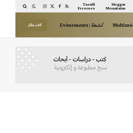
Tassili
Hoggar
Frescoes
Mountains
Instagram
Facebook
X
RSS
(Twitter)
أنشطة | Evènements
كتاب هڤار