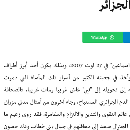
لجزائر
WhatsApp
رحل الجنرال إسماعيل العماري الشهير بـ "اسماعين" في 27 اوت 2007، وبذلك يكون أحد أبرز أطراف
أخذ في جعبته الكثير من أسرار تلك المأساة التي دمرت
 إلى تحويله إلى "نبي" عاش غريبا ومات غريبا، فالصحافة
لدم الجزائري المستباح، وجاء آخرون من أمثال مدني مزراق
 عالم التقوى والتدين والالتزام والمغامرة، فقد روى زعيم ما
ن الجنرال صعد إلى معاقلهم في جبال بني خطاب ودك حصون