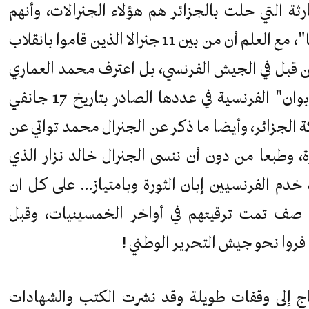
ثة التي حلت بالجزائر هم هؤلاء الجنرالات، وأنهم
يحسبون على ما يعرف بـ "حزب فرنسا"، مع العلم أن من بين 11 جنرالا الذين قاموا بانقلاب
م كانوا من قبل في الجيش الفرنسي، بل اعترف محمد العماري
الذي كان قائدا للأركان في مجلة "لوبوان" الفرنسية في عددها الصادر بتاريخ 17 جانفي
في معركة الجزائر، وأيضا ما ذكر عن الجنرال محمد تواتي عن
ورة، وطبعا من دون أن ننسى الجنرال خالد نزار الذي
دم الفرنسيين إبان الثورة وبامتياز… على كل ان
 صف تمت ترقيتهم في أواخر الخمسينيات، وقبل
 فروا نحو جيش التحرير الوطني !
ج إلى وقفات طويلة وقد نشرت الكتب والشهادات