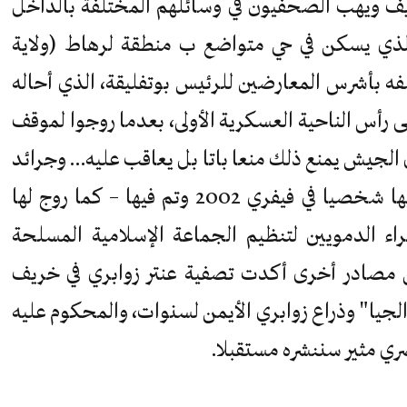
ف ويهب الصحفيون في وسائلهم المختلفة بالداخل
 الذي يسكن في حي متواضع ب منطقة لرهاط (ولاية
 بأشرس المعارضين للرئيس بوتفليقة، الذي أحاله
وأنهى مهامه على رأس الناحية العسكرية الأولى، بعدما روجوا لموقف
 الجيش يمنع ذلك منعا باتا بل يعاقب عليه… وجرائد
أخرى أشادت كثيرا بعملية اشرف عليها شخصيا في فيفري 2002 وتم فيها – كما روج لها
مراء الدمويين لتنظيم الجماعة الإسلامية المسلحة
من مصادر أخرى أكدت تصفية عنتر زوابري في خريف
ء "الجيا" وذراع زوابري الأيمن لسنوات، والمحكوم عليه
صري مثير سننشره مستقبلا.