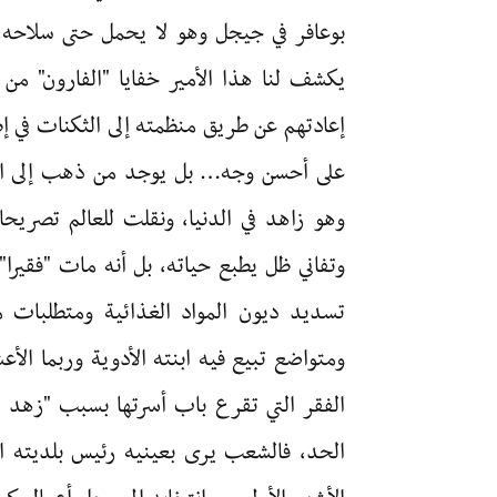
بوعافر في جيجل وهو لا يحمل حتى سلاحه، 
يكشف لنا هذا الأمير خفايا "الفارون" من
إعادتهم عن طريق منظمته إلى الثكنات في إطا
على أحسن وجه… بل يوجد من ذهب إلى الت
وهو زاهد في الدنيا، ونقلت للعالم تصر
وتفاني ظل يطبع حياته، بل أنه مات "فقير
تسديد ديون المواد الغذائية ومتطلبات 
ومتواضع تبيع فيه ابنته الأدوية وربما ال
الفقر التي تقرع باب أسرتها بسبب "زهد ا
الحد، فالشعب يرى بعينيه رئيس بلديته ال