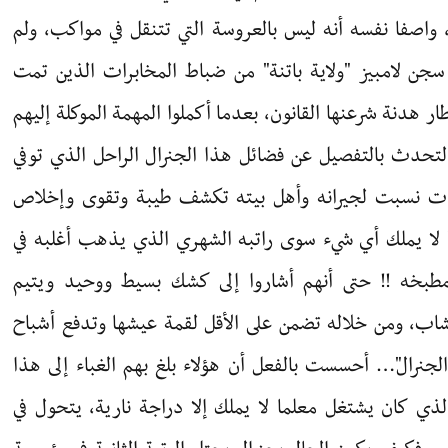
واصفا نفسه أنه ليس بالعروسة التي تتنقل في مواكب، ولم
 سجن لامبيز "ولاية باتنة" من ضباط المخابرات الذين تمت
ر هدنة شرعنها القانون، بعدما أكملوا المهمة الموكلة إليهم
حدث بالتفصيل عن فضائل هذا الجنرال الراحل الذي توفي
يحات نسبت لجيرانه وأهل بيته تكشف طيبة وتقوى وإخلاص
ا" لا يملك أي شيء سوى راتبه الشهري الذي يذهب أغلبه في
مطبخه !! حتى أنهم أشاروا إلى كشك بسيط ووحيد ويتيم
أعشاب، ومن خلاله تضمن على الأقل لقمة عيشها وتدفع أشباح
لجنرال"… أحسست بالفعل أن هؤلاء بلغ بهم الغباء إلى هذا
ذي كان يشتغل معلما لا يملك إلا دراجة نارية، يتحول في