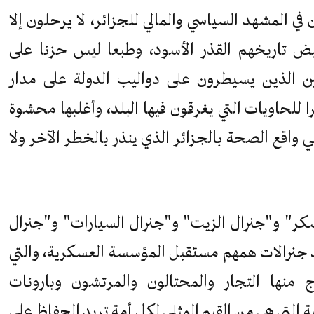
في المشهد السياسي والمالي للجزائر، لا يرحلون إلا
 تاريخهم القذر الأسود، وطبعا ليس حزنا على
قين الذين يسيطرون على دواليب الدولة على مدار
 للحاويات التي يغرقون فيها البلد، وأغلبها محشوة
 واقع الصحة بالجزائر الذي ينذر بالخطر الآخر ولا
لسكر" و"جنرال الزيت" و"جنرال السيارات" و"جنرال
 جنرالات همهم مستقبل المؤسسة العسكرية، والتي
منها التجار والمحتالون والمرتشون وبارونات
 التي هي من القيم المثلى لكل أمة تريد الحفاظ على