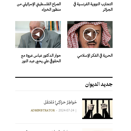
التجارب النووية الفرنسية في
الصراع الفلسطيني الإسرائيلي من
الجزائر
منظور الخبراء
الحرية في الفكر الإسلامي
حوار الدكتور عباس عروة مع
الحقوقي علي يحيى عبد النور
جديد الديوان
خَوَاطِرُ حَرَاكِـيٍّ مُعْتَقَل
2024-07-24
|
ADMINISTRATOR