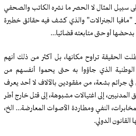
 سبيل المثال لا الحصر ما نشره الكاتب والصحفي
ر "مافيا الجنرالات" والذي كشف فيه حقائق خطيرة
ع بدحضها أو حتى متابعته قضائيا…
ظلت الحقيقة تراوح مكانها، بل أكثر من ذلك أنهم
الوطنية الذي جاؤوا به حتى يحموا أنفسهم من
 في جرائم بشعة، من مفقودين بالآلاف لا أحد يعرف
 المدنيين، إلى اغتيالات مشبوهة، إلى قتل خارج أطر
لمخابرات، النفي ومطاردة الأصوات المعارضة… الخ،
القانون الدولي.