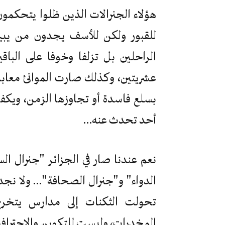
هؤلاء الجنرالات الذين ظلوا يتحكمون 
للقبور ولكن للأسف يجدون من يبيض
الراحلين بل تزلفا وخوفا على البا
عشريتين، وكذلك صارت الموانئ معابرا
بسلع فاسدة أو تجاوزها الزمن، ويكفي
أحد تحدث عنه…
نعم عندنا صار في الجزائر "جنرال ا
الدواء" و"جنرال الصحافة"… ولا نجد
تحولت الثكنات إلى مدارس يتخرج 
المخدرات، وليست للتكوين والاحترافية