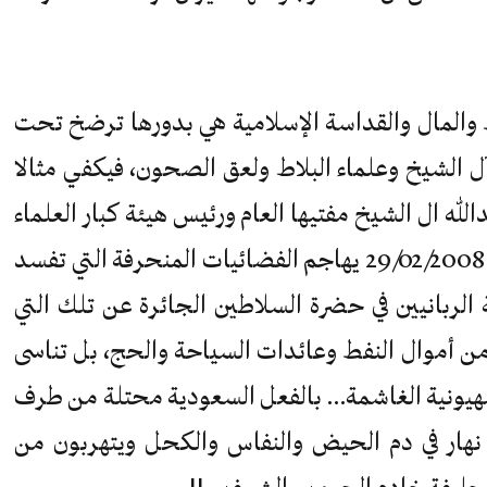
فط والمال والقداسة الإسلامية هي بدورها ترضخ تحت
آل الشيخ وعلماء البلاط ولعق الصحون، فيكفي مثالا
له ال الشيخ مفتيها العام ورئيس هيئة كبار العلماء
– ان كانوا كبارا بالفعل – راح في جمعة 29/02/2008 يهاجم الفضائيات المنحرفة التي تفسد
ربانيين في حضرة السلاطين الجائرة عن تلك التي
 من أموال النفط وعائدات السياحة والحج، بل تناسى
صهيونية الغاشمة… بالفعل السعودية محتلة من طرف
 نهار في دم الحيض والنفاس والكحل ويتهربون من
 حليفة خادم الحرمين الشريفين !!…