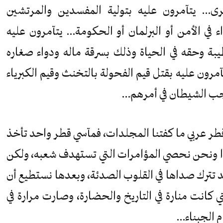
رى… يتآمرون عليه بتولية المفسدين والمرتشين
 في الأمن أو البرلمان أو الحكومة… يتآمرون عليه
يبة وحقه في الحياة وذلك بسرقة ماله ودواء صغاره
رون عليه بقتل قيم الفحولة بالتخنث وقيم الكبرياء
جب الشيطان في أمرهم…
طر عربي ما كفتنا المجلدات، فمآسي قطر واحد تأخذ
دا ونحن نحصي المؤامرات التي تستهدف شعبه، ولكن
 تترك صداها في القلوب الصدئة، وبعدها نستطيع أن
 كانت منارة في التاريخ والحضارة، وصارت مرارة في
م الجبناء…