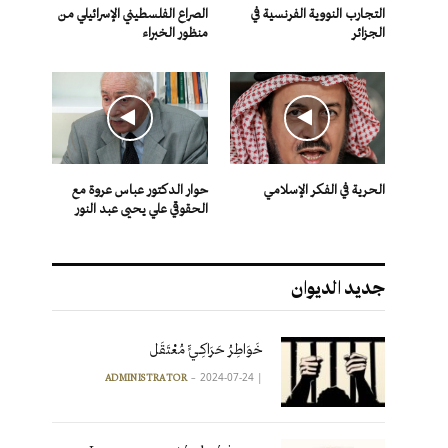
التجارب النووية الفرنسية في
الصراع الفلسطيني الإسرائيلي من
الجزائر
منظور الخبراء
الحرية في الفكر الإسلامي
حوار الدكتور عباس عروة مع
الحقوقي علي يحيى عبد النور
جديد الديوان
خَوَاطِرُ حَرَاكِـيٍّ مُعْتَقَل
2024-07-24
|
ADMINISTRATOR