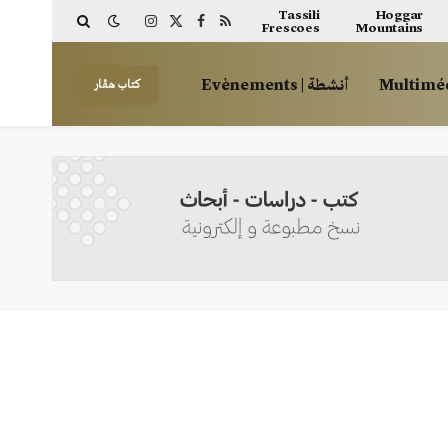
Tassili
Hoggar
Frescoes
Mountains
Instagram
Facebook
X
RSS
(Twitter)
أنشطة | Evènements
كتاب هڤار