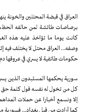
العراق في قبضة المحتلين والخونة ين
برصاصات طائشة لمن حالفه الحظ، أو
كانت يوما ما تؤاخذ عليه هذه الغ
وصفه… العراق محتل لا يختلف فيه إثن
حكومات طائفية لا يسري في عروقها دم
سورية يحكمها المستبدون الذين يسرقو
كل من تخول له نفسه قول كلمة حق ومع
إلا ونسمع أخبارا عن حملات المداهم
كما أرادت من قبل بغداد… فسورية محت