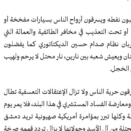
هبون نفطه ويسرقون أرواح الناس بسيارات مفخخة أو
 تحت التعذيب في مخافر الطائفية والعمالة التي
ربان نظام صدام حسين الديكتاتوري كما يفضلون
ان ويعيش شعبه بين نارين، نار محتل لا يرحم ولهيب
 الخجل.
ن حرية الناس ولا تزال الإعتقالات التعسفية تطال
ارضة الفساد المستشري في هذا البلد، فلا يمر يوم
ة وكلها تبرر بمؤامرة أمريكية صهيونية تريد دمشق
لة من آل الأسد وجولانها لا يزال تردد قممه صرخة