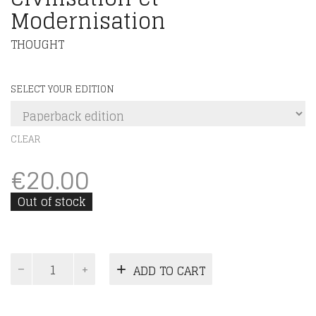
Modernisation
THOUGHT
SELECT YOUR EDITION
CLEAR
€
20.00
Out of stock
Civilisation
ADD TO CART
et
Modernisation
quantity